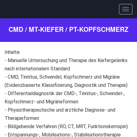
Togg
navig
Direkt
CMD / MT-KIEFER / PT-KOPFSCHMERZ
zum
Inhalt
Inhalte:
- Manuelle Untersuchung und Therapie des Kiefergelenks
nach internationalem Standard
- CMD, Tinnitus, Schwindel, Kopfschmerz und Migräne
(Evidenzbasierte Klassifizierung, Diagnostik und Therapie)
- Differentialdiagnostik der CMD-, Tinnitus-, Schwindel-,
Kopfschmerz- und Migräneformen
- Physiotherapeutische und ärztliche Diagnose- und
Therapieformen
- Bildgebende Verfahren (RÖ, CT, MRT, Funktionskernspin)
- Entspannungs-, Mobilisations-, Stabilisationstherapie