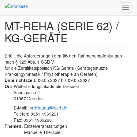
Toggl
navig
MT-REHA (SERIE 62) /
Direkt
zum
KG-GERÄTE
Inhalt
Erfüllt die Anforderungen gemäß den Rahmenempfehlungen
nach § 125 Abs. 1 SGB V
für die Zertifikatsposition KG-Geräte (Gerätegestützte
Krankengymnastik / Physiotherapie an Geräten).
Unterrichtszeit:
06.05.2027
bis
09.05.2027
Ort:
Weiterbildungsakademie Dresden
Schulgasse 2
01067 Dresden
E-Mail:
fortbildung@wad.de
Telefon: 0351 4969261
Fax: 0351 4969260
Themen:
Einzelveranstaltungen
Manuelle Therapie