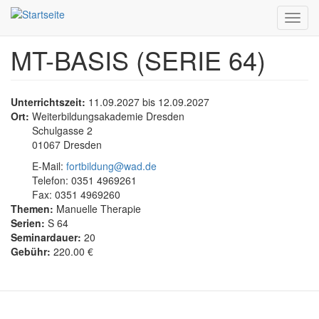
Toggl
navig
MT-BASIS (SERIE 64)
Direkt
zum
Inhalt
Unterrichtszeit:
11.09.2027
bis
12.09.2027
Ort:
Weiterbildungsakademie Dresden
Schulgasse 2
01067 Dresden
E-Mail:
fortbildung@wad.de
Telefon: 0351 4969261
Fax: 0351 4969260
Themen:
Manuelle Therapie
Serien:
S 64
Seminardauer:
20
Gebühr:
220.00 €